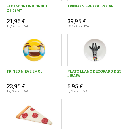
FLOTADOR UNICORNIO
TRINEO NIEVE OSO POLAR
Ø1.21MT
FERROVICMAR
21,95 €
39,95 €
0,00 € - 9,99 €
1
18,14 € sin IVA
33,02 € sin IVA
20,00 € - 29,99 €
2
DESPIECE
30,00 € y superior
2
CATÁLOGOS
TRINEO NIEVE EMOJI
PLATO LLANO DECORADO Ø 25
GUÍAS
JIRAFA
COMERCIAL FRAMAN, S.A.
5
23,95 €
6,95 €
ENVÍOS
19,79 € sin IVA
5,74 € sin IVA
DEVOLUCIONES
FORMAS DE PAGO