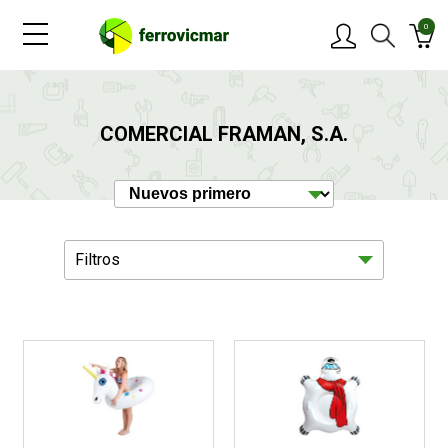
0
PRODUCTOS
COMERCIAL FRAMAN, S.A.
MARCAS
OFERTAS
Filtros
NOVEDADES
BLOG
Hogar
3
CONTACTAR
Jardín
2