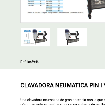
Ref. lar5946
CLAVADORA NEUMATICA PIN I Y
Una clavadora neumática de gran potencia con la que p
cómodamente sin esfuerzos con su sistema de gatillo 