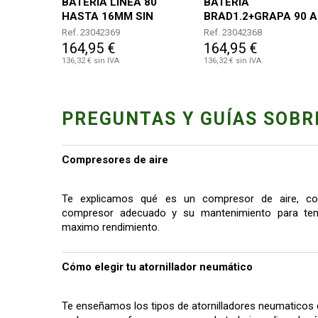
BATERIA LINEA 80
BATERIA
HASTA 16MM SIN
BRAD1.2+GRAPA 90 A
BATERIA NI
50MM SIN BATERIA NI
Ref. 23042369
Ref. 23042368
CARGADOR
CARGADOR
164,95 €
164,95 €
136,32 € sin IVA
136,32 € sin IVA
PREGUNTAS Y GUÍAS SOBR
Compresores de aire
Te explicamos qué es un compresor de aire, co
compresor adecuado y su mantenimiento para tene
maximo rendimiento.
Cómo elegir tu atornillador neumático
Te enseñamos los tipos de atornilladores neumaticos 