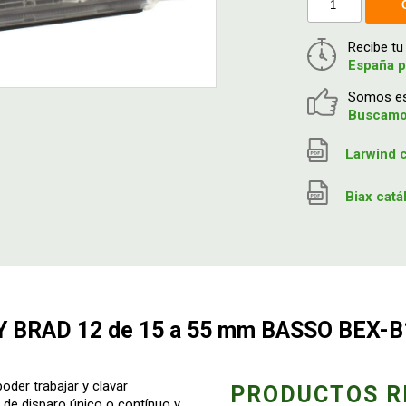
Recibe t
España p
Somos esp
Buscamos
Larwind c
Biax cat
 BRAD 12 de 15 a 55 mm BASSO BEX-
oder trabajar y clavar
PRODUCTOS R
de disparo único o contínuo y