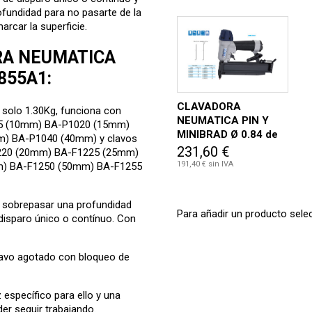
ofundidad para no pasarte de la
rcar la superficie.
ORA NEUMATICA
855A1:
CLAVADORA
 solo 1.30Kg, funciona con
NEUMATICA PIN Y
015 (10mm) BA-P1020 (15mm)
MINIBRAD Ø 0.84 de
) BA-P1040 (40mm) y clavos
15 a 45 mm BASSO
231,60 €
220 (20mm) BA-F1225 (25mm)
BEX-B2145A1
191,40 € sin IVA
) BA-F1250 (50mm) BA-F1255
o sobrepasar una profundidad
Para añadir un producto selec
 disparo único o contínuo. Con
clavo agotado con bloqueo de
 específico para ello y una
der seguir trabajando.