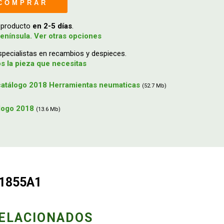
COMPRAR
u producto
en 2-5 días
.
enínsula. Ver otras opciones
ecialistas en recambios y despieces.
 la pieza que necesitas
atálogo 2018 Herramientas neumaticas
(52.7 Mb)
álogo 2018
(13.6 Mb)
B1855A1
ELACIONADOS