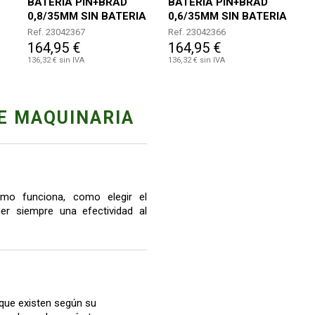
BATERIA PIN+BRAD
BATERIA PIN+BRAD
0,8/35MM SIN BATERIA
0,6/35MM SIN BATERIA
NI CARGADOR
NI CARGADOR
Ref. 23042367
Ref. 23042366
164,95 €
164,95 €
136,32 € sin IVA
136,32 € sin IVA
E MAQUINARIA
mo funciona, como elegir el
r siempre una efectividad al
que existen según su