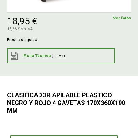
FERROVICMAR
18,95 €
Ver fotos
15,66 € sin IVA
Producto agotado
DESPIECE
Ficha Técnica
(1.1 Mb)
CATÁLOGOS
GUÍAS
CLASIFICADOR APILABLE PLASTICO
ENVÍOS
NEGRO Y ROJO 4 GAVETAS 170X360X190
MM
DEVOLUCIONES
FORMAS DE PAGO