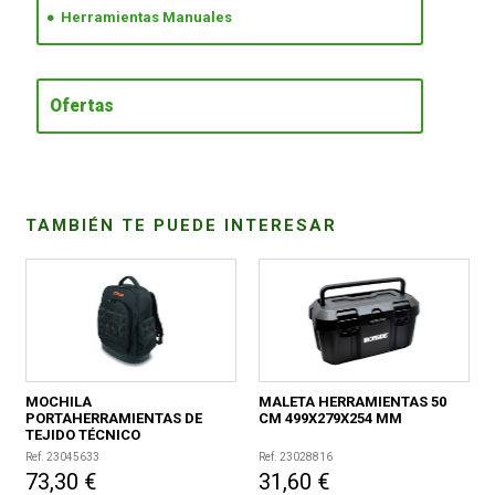
Herramientas Manuales
CONDICIONES
Ofertas
TAMBIÉN TE PUEDE INTERESAR
MOCHILA
MALETA HERRAMIENTAS 50
PORTAHERRAMIENTAS DE
CM 499X279X254 MM
TEJIDO TÉCNICO
370X210X510MM
Ref. 23045633
Ref. 23028816
73,30 €
31,60 €