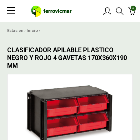
0
PRODUCTOS
Estás en ›
Inicio
›
MARCAS
CLASIFICADOR APILABLE PLASTICO
NEGRO Y ROJO 4 GAVETAS 170X360X190
MM
OFERTAS
NOVEDADES
BLOG
CONTACTAR