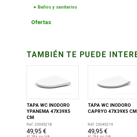
Baños y sanitarios
Ofertas
TAMBIÉN TE PUEDE INTER
TAPA WC INODORO
TAPA WC INODORO
YPANEMA 47X39X5
CAPRYO 47X39X5 CM
CM
Ref. 23045218
Ref. 23045219
49,95 €
49,95 €
41,28 € sin IVA
41,28 € sin IVA