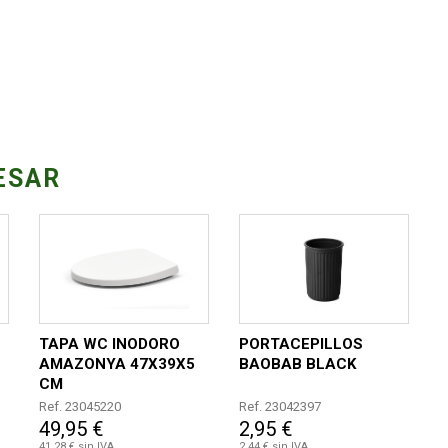
ESAR
TAPA WC INODORO
PORTACEPILLOS
AMAZONYA 47X39X5
BAOBAB BLACK
CM
Ref. 23045220
Ref. 23042397
49,95 €
2,95 €
41,28 € sin IVA
2,44 € sin IVA