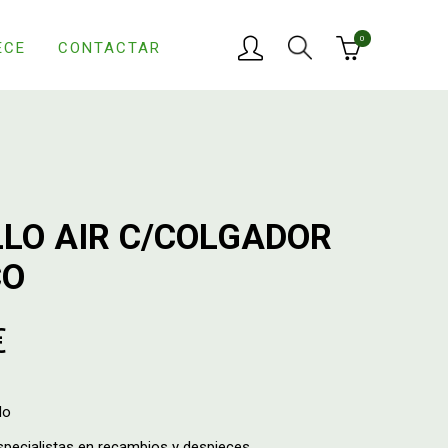
0
ECE
CONTACTAR
LLO AIR C/COLGADOR
CO
€
do
ecialistas en recambios y despieces.