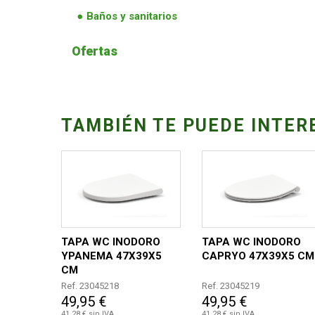
Baños y sanitarios
Ofertas
TAMBIÉN TE PUEDE INTER
TAPA WC INODORO
TAPA WC INODORO
YPANEMA 47X39X5
CAPRYO 47X39X5 CM
CM
Ref. 23045218
Ref. 23045219
49,95 €
49,95 €
41,28 € sin IVA
41,28 € sin IVA