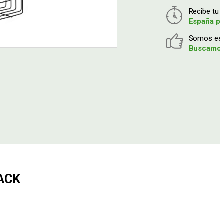
Recibe t
España p
Somos esp
Buscamos
ACK