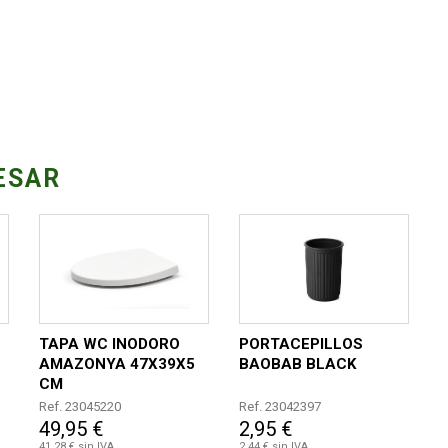
ESAR
TAPA WC INODORO
PORTACEPILLOS
AMAZONYA 47X39X5
BAOBAB BLACK
CM
Ref. 23045220
Ref. 23042397
49,95 €
2,95 €
41,28 € sin IVA
2,44 € sin IVA