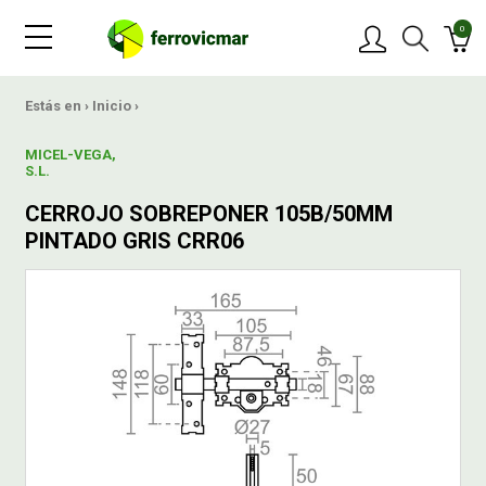
0
PRODUCTOS
Estás en ›
Inicio
›
MICEL-VEGA,
MARCAS
S.L.
CERROJO SOBREPONER 105B/50MM
OFERTAS
PINTADO GRIS CRR06
NOVEDADES
BLOG
CONTACTAR