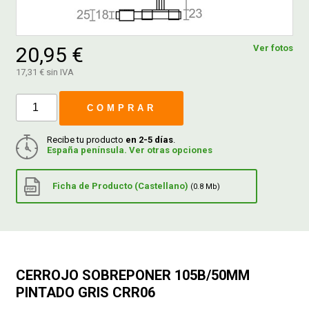
FERROVICMAR
20,95 €
Ver fotos
17,31 € sin IVA
DESPIECE
COMPRAR
CATÁLOGOS
Recibe tu producto
en 2-5 días
.
España península. Ver otras opciones
GUÍAS
Ficha de Producto (Castellano)
(0.8 Mb)
ENVÍOS
DEVOLUCIONES
CERROJO SOBREPONER 105B/50MM
PINTADO GRIS CRR06
FORMAS DE PAGO