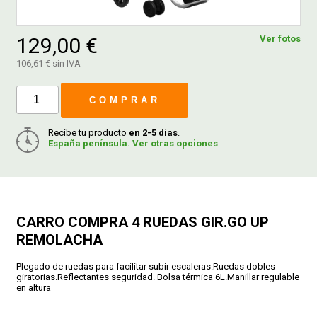
FERROVICMAR
129,00 €
Ver fotos
106,61 € sin IVA
DESPIECE
COMPRAR
Recibe tu producto
en 2-5 días
.
CATÁLOGOS
España península. Ver otras opciones
GUÍAS
CARRO COMPRA 4 RUEDAS GIR.GO UP
ENVÍOS
REMOLACHA
DEVOLUCIONES
Plegado de ruedas para facilitar subir escaleras.Ruedas dobles
giratorias.Reflectantes seguridad. Bolsa térmica 6L.Manillar regulable
en altura
FORMAS DE PAGO