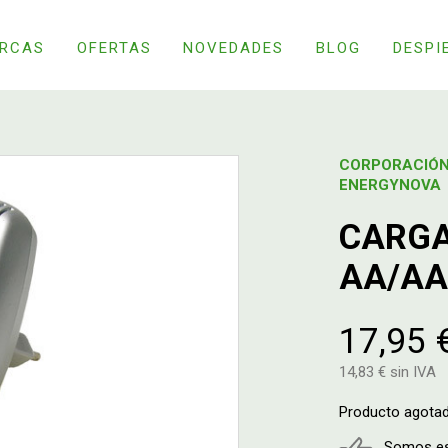
RCAS
OFERTAS
NOVEDADES
BLOG
DESPI
CORPORACIÓ
ENERGYNOVA
CARGA
AA/AA
17,95 
14,83 € sin IVA
Producto agota
Somos esp