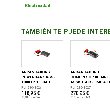
Electricidad
TAMBIÉN TE PUEDE INTER
ARRANCADOR Y
ARRANCADOR +
POWERBANK ASSIST
COMPRESOR DE AIRE
1000XP 1000A +
ASSIST AIR JUMP 4 E
LINTERNA
1-ARRANC.+
Ref. 23043026
Ref. 23043027
COMPRES.
118,95 €
278,95 €
POWERBANK+ LINT
98,31 € sin IVA
230,54 € sin IVA