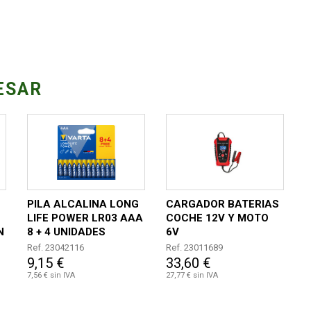
ESAR
PILA ALCALINA LONG
CARGADOR BATERIAS
LIFE POWER LR03 AAA
COCHE 12V Y MOTO
N
8 + 4 UNIDADES
6V
Ref. 23042116
Ref. 23011689
9,15 €
33,60 €
7,56 € sin IVA
27,77 € sin IVA