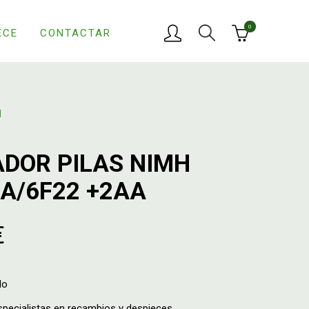
0
ECE
CONTACTAR
N
DOR PILAS NIMH
A/6F22 +2AA
€
do
ecialistas en recambios y despieces.