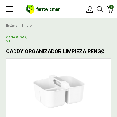
0
PRODUCTOS
Estás en ›
Inicio
›
CASA VIGAR,
MARCAS
S.L.
CADDY ORGANIZADOR LIMPIEZA RENGØ
OFERTAS
NOVEDADES
BLOG
CONTACTAR