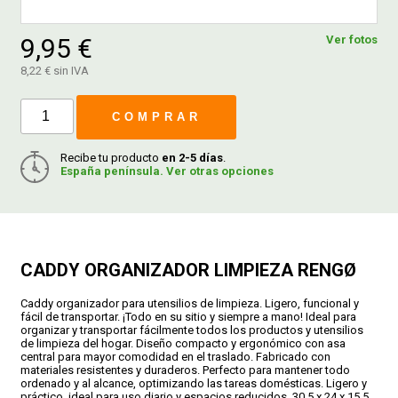
9,95 €
Ver fotos
FERROVICMAR
8,22 € sin IVA
COMPRAR
DESPIECE
Recibe tu producto
en 2-5 días
.
España península. Ver otras opciones
CATÁLOGOS
GUÍAS
CADDY ORGANIZADOR LIMPIEZA RENGØ
ENVÍOS
Caddy organizador para utensilios de limpieza. Ligero, funcional y
fácil de transportar. ¡Todo en su sitio y siempre a mano! Ideal para
organizar y transportar fácilmente todos los productos y utensilios
DEVOLUCIONES
de limpieza del hogar. Diseño compacto y ergonómico con asa
central para mayor comodidad en el traslado. Fabricado con
materiales resistentes y duraderos. Perfecto para mantener todo
ordenado y al alcance, optimizando las tareas domésticas. Ligero y
FORMAS DE PAGO
práctico, ideal para uso diario y espacios reducidos. 30,5 x 24 x 15,5