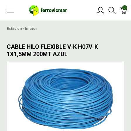
0
PRODUCTOS
Estás en ›
Inicio
›
MARCAS
CABLE HILO FLEXIBLE V-K H07V-K
1X1,5MM 200MT AZUL
OFERTAS
NOVEDADES
BLOG
CONTACTAR