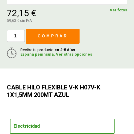
72,15 €
Ver fotos
FERROVICMAR
59,63 € sin IVA
COMPRAR
DESPIECE
Recibe tu producto
en 2-5 días
.
España península. Ver otras opciones
CATÁLOGOS
GUÍAS
CABLE HILO FLEXIBLE V-K H07V-K
1X1,5MM 200MT AZUL
ENVÍOS
DEVOLUCIONES
Electricidad
FORMAS DE PAGO