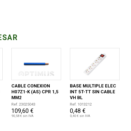
ESAR
CABLE CONEXION
BASE MULTIPLE ELEC
8
H07Z1-K (AS) CPR 1,5
INT 5T-TT SIN CABLE
MM2
VH BL
AMARILLO/VERDE
Ref. 23025043
Ref. 1013212
200MT
109,60 €
0,48 €
90,58 € sin IVA
0,40 € sin IVA