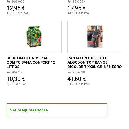
Ref. 9653000
Ref. 9393539
12,95 €
17,95 €
10,70 € sin IVA
14,83 € sin IVA
SUBSTRATO UNIVERSAL
PANTALON POLIESTER
COMPO SANA CONFORT 12
ALGODON TOP RANGE
LITROS
BICOLOR T XXXL GRIS / NEGRO
/ NARANJA
Ref. 9627770
Ref. 9666398
10,30 €
41,60 €
8,51 € sin IVA
34,38 € sin IVA
Ver preguntas sobre