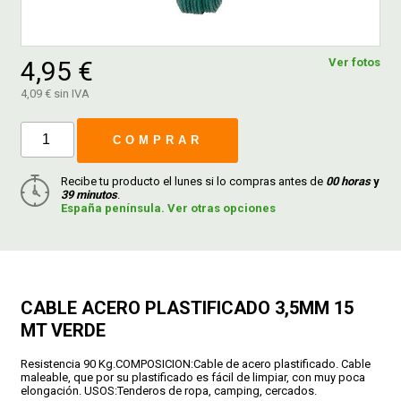
FERROVICMAR
4,95 €
Ver fotos
4,09 € sin IVA
DESPIECE
COMPRAR
CATÁLOGOS
Recibe tu producto el lunes si lo compras antes de
00 horas
y
39 minutos
.
España península. Ver otras opciones
GUÍAS
ENVÍOS
CABLE ACERO PLASTIFICADO 3,5MM 15
MT VERDE
DEVOLUCIONES
Resistencia 90 Kg.COMPOSICION:Cable de acero plastificado. Cable
maleable, que por su plastificado es fácil de limpiar, con muy poca
FORMAS DE PAGO
elongación. USOS:Tenderos de ropa, camping, cercados.