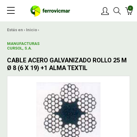
0
PRODUCTOS
Estás en ›
Inicio
›
MANUFACTURAS
MARCAS
CURSOL, S.A.
CABLE ACERO GALVANIZADO ROLLO 25 M
OFERTAS
Ø 8 (6 X 19) +1 ALMA TEXTIL
NOVEDADES
BLOG
CONTACTAR