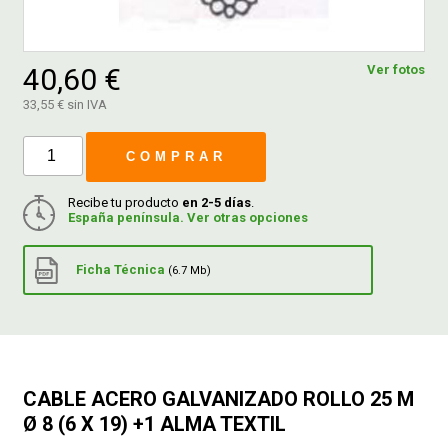
FERROVICMAR
40,60 €
Ver fotos
33,55 € sin IVA
DESPIECE
COMPRAR
CATÁLOGOS
Recibe tu producto
en 2-5 días
.
España península. Ver otras opciones
GUÍAS
Ficha Técnica
(6.7 Mb)
ENVÍOS
DEVOLUCIONES
CABLE ACERO GALVANIZADO ROLLO 25 M
Ø 8 (6 X 19) +1 ALMA TEXTIL
FORMAS DE PAGO