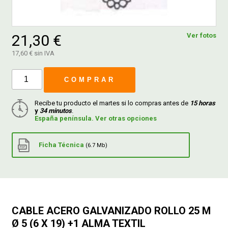
FERROVICMAR
21,30 €
Ver fotos
17,60 € sin IVA
DESPIECE
COMPRAR
CATÁLOGOS
Recibe tu producto el martes si lo compras antes de
15 horas
y
34 minutos
.
España península. Ver otras opciones
GUÍAS
Ficha Técnica
(6.7 Mb)
ENVÍOS
DEVOLUCIONES
CABLE ACERO GALVANIZADO ROLLO 25 M
FORMAS DE PAGO
Ø 5 (6 X 19) +1 ALMA TEXTIL