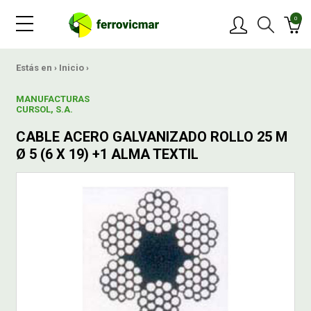
0
PRODUCTOS
Estás en ›
Inicio
›
MANUFACTURAS
MARCAS
CURSOL, S.A.
CABLE ACERO GALVANIZADO ROLLO 25 M
OFERTAS
Ø 5 (6 X 19) +1 ALMA TEXTIL
NOVEDADES
BLOG
CONTACTAR