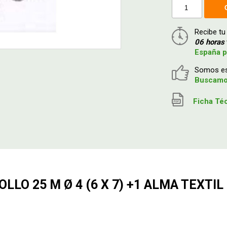
Recibe tu
06 horas
España p
Somos esp
Buscamos
Ficha Té
LO 25 M Ø 4 (6 X 7) +1 ALMA TEXTIL