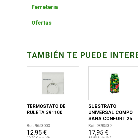
Ferreteria
Ofertas
TAMBIÉN TE PUEDE INTER
TERMOSTATO DE
SUBSTRATO
RULETA 391100
UNIVERSAL COMPO
SANA CONFORT 25
LITROS
Ref. 9653000
Ref. 9393539
12,95 €
17,95 €
10,70 € sin IVA
14,83 € sin IVA