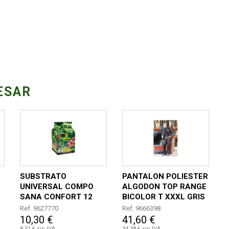
ESAR
SUBSTRATO
PANTALON POLIESTER
UNIVERSAL COMPO
ALGODON TOP RANGE
SANA CONFORT 12
BICOLOR T XXXL GRIS
LITROS
/ NEGRO / NARANJA
Ref. 9627770
Ref. 9666398
10,30 €
41,60 €
8,51 € sin IVA
34,38 € sin IVA