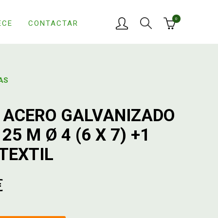
0
ECE
CONTACTAR
AS
 ACERO GALVANIZADO
25 M Ø 4 (6 X 7) +1
TEXTIL
€