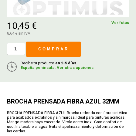
FERROVICMAR
10,45 €
Ver fotos
8,64 € sin IVA
DESPIECE
COMPRAR
CATÁLOGOS
Recibe tu producto
en 2-5 días
.
España península. Ver otras opciones
GUÍAS
ENVÍOS
BROCHA PRENSADA FIBRA AZUL 32MM
BROCHA PRENSADA FIBRA AZUL Brocha redonda con fibra sintética
DEVOLUCIONES
para acabados extrafinos y sin marcas. Ideal para pinturas acrílicas.
Mango madera haya encerado. Virola acero inox . Gran confort de
uso. Inalterable al agua. Evita el apelmazamiento y deformación de
las cerdas.
FORMAS DE PAGO