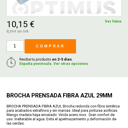
FERROVICMAR
10,15 €
Ver fotos
8,39 € sin IVA
DESPIECE
COMPRAR
CATÁLOGOS
Recibe tu producto
en 2-5 días
.
España península. Ver otras opciones
GUÍAS
ENVÍOS
BROCHA PRENSADA FIBRA AZUL 29MM
BROCHA PRENSADA FIBRA AZUL Brocha redonda con fibra sintética
DEVOLUCIONES
para acabados extrafinos y sin marcas. Ideal para pinturas acrílicas.
Mango madera haya encerado. Virola acero inox . Gran confort de
uso. Inalterable al agua. Evita el apelmazamiento y deformación de
las cerdas.
FORMAS DE PAGO