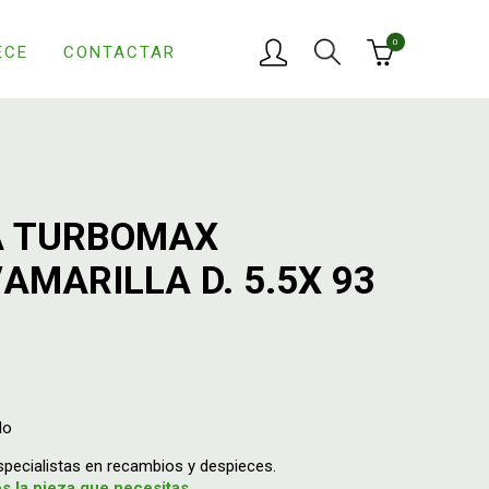
0
ECE
CONTACTAR
A TURBOMAX
AMARILLA D. 5.5X 93
do
ecialistas en recambios y despieces.
 la pieza que necesitas