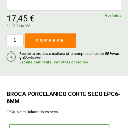
FERROVICMAR
17,45 €
Ver fotos
14,42 € sin IVA
DESPIECE
COMPRAR
Recibe tu producto mañana si lo compras antes de
00 horas
CATÁLOGOS
y
42 minutos
.
España península. Ver otras opciones
GUÍAS
ENVÍOS
BROCA PORCELANICO CORTE SECO EPC6-
6MM
DEVOLUCIONES
EPC6, 6 mm. Taladrado en seco
FORMAS DE PAGO