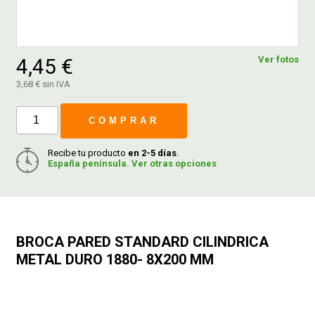
FERROVICMAR
4,45 €
Ver fotos
3,68 € sin IVA
DESPIECE
COMPRAR
CATÁLOGOS
Recibe tu producto
en 2-5 días
.
España península. Ver otras opciones
GUÍAS
ENVÍOS
BROCA PARED STANDARD CILINDRICA
METAL DURO 1880- 8X200 MM
DEVOLUCIONES
FORMAS DE PAGO