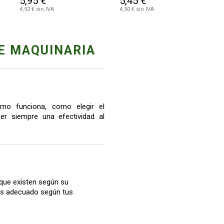
5,95 €
5,45 €
4,92 € sin IVA
4,50 € sin IVA
E MAQUINARIA
mo funciona, como elegir el
r siempre una efectividad al
que existen según su
más adecuado según tus