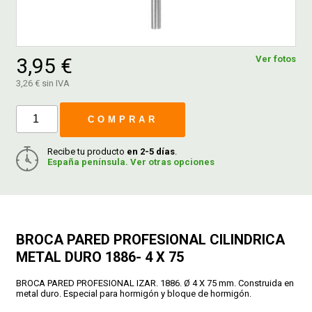
FERROVICMAR
3,95 €
Ver fotos
3,26 € sin IVA
DESPIECE
COMPRAR
CATÁLOGOS
Recibe tu producto
en 2-5 días
.
España península. Ver otras opciones
GUÍAS
ENVÍOS
BROCA PARED PROFESIONAL CILINDRICA
METAL DURO 1886- 4 X 75
DEVOLUCIONES
BROCA PARED PROFESIONAL IZAR. 1886. Ø 4 X 75 mm. Construida en
metal duro. Especial para hormigón y bloque de hormigón.
FORMAS DE PAGO