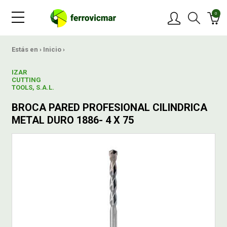
0
PRODUCTOS
Estás en ›
Inicio
›
IZAR
MARCAS
CUTTING
TOOLS, S.A.L.
BROCA PARED PROFESIONAL CILINDRICA
OFERTAS
METAL DURO 1886- 4 X 75
NOVEDADES
BLOG
CONTACTAR