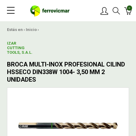
0
PRODUCTOS
Estás en ›
Inicio
›
IZAR
MARCAS
CUTTING
TOOLS, S.A.L.
BROCA MULTI-INOX PROFESIONAL CILIND
OFERTAS
HSSECO DIN338W 1004- 3,50 MM 2
UNIDADES
NOVEDADES
BLOG
CONTACTAR