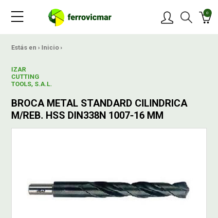
0
PRODUCTOS
Estás en ›
Inicio
›
IZAR
MARCAS
CUTTING
TOOLS, S.A.L.
BROCA METAL STANDARD CILINDRICA
OFERTAS
M/REB. HSS DIN338N 1007-16 MM
NOVEDADES
BLOG
CONTACTAR