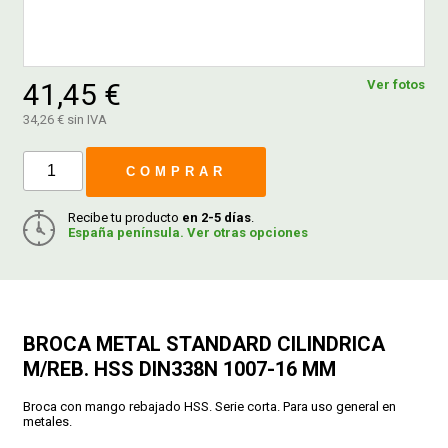
FERROVICMAR
41,45 €
Ver fotos
34,26 € sin IVA
DESPIECE
COMPRAR
CATÁLOGOS
Recibe tu producto
en 2-5 días
.
España península. Ver otras opciones
GUÍAS
ENVÍOS
BROCA METAL STANDARD CILINDRICA
M/REB. HSS DIN338N 1007-16 MM
DEVOLUCIONES
Broca con mango rebajado HSS. Serie corta. Para uso general en
metales.
FORMAS DE PAGO