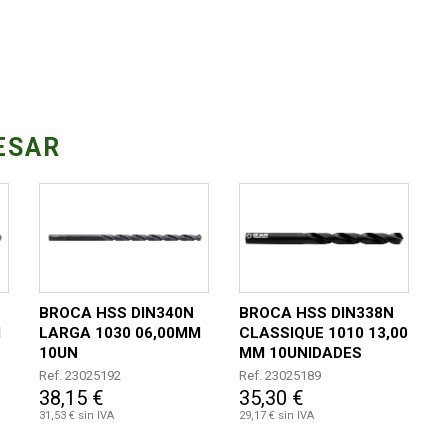
ESAR
BROCA HSS DIN340N
BROCA HSS DIN338N
M
LARGA 1030 06,00MM
CLASSIQUE 1010 13,00
10UN
MM 10UNIDADES
Ref. 23025192
Ref. 23025189
38,15 €
35,30 €
31,53 € sin IVA
29,17 € sin IVA