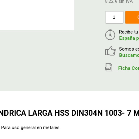
8,22 € sin IVA
Recibe t
España p
Somos esp
Buscamos
Ficha Co
NDRICA LARGA HSS DIN304N 1003- 7 
ra uso general en metales.