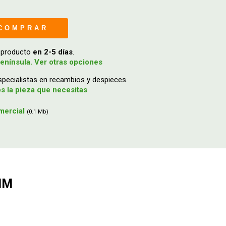
COMPRAR
u producto
en 2-5 días
.
enínsula. Ver otras opciones
ecialistas en recambios y despieces.
 la pieza que necesitas
mercial
(0.1 Mb)
MM