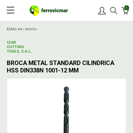
0
PRODUCTOS
Estás en ›
Inicio
›
IZAR
MARCAS
CUTTING
TOOLS, S.A.L.
BROCA METAL STANDARD CILINDRICA
OFERTAS
HSS DIN338N 1001-12 MM
NOVEDADES
BLOG
CONTACTAR