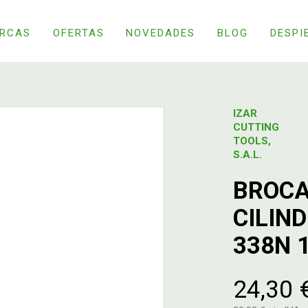
RCAS
OFERTAS
NOVEDADES
BLOG
DESPI
IZAR
CUTTING
TOOLS,
S.A.L.
BROCA
CILIN
338N 
24,30 