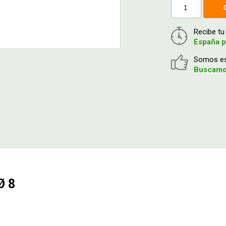
Recibe t
España p
Somos esp
Buscamos
Ø 8