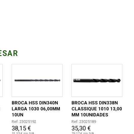
ESAR
BROCA HSS DIN340N
BROCA HSS DIN338N
M
LARGA 1030 06,00MM
CLASSIQUE 1010 13,00
10UN
MM 10UNIDADES
Ref. 23025192
Ref. 23025189
38,15 €
35,30 €
31,53 € sin IVA
29,17 € sin IVA