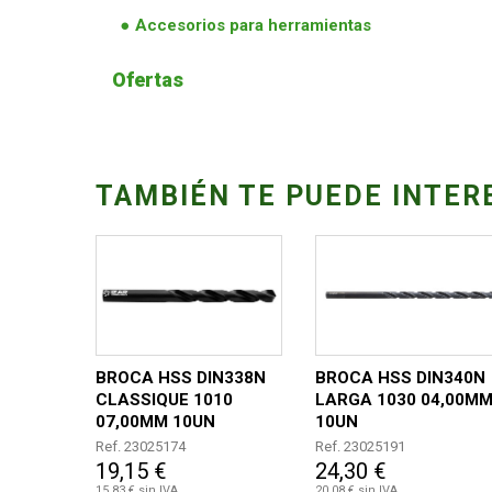
Accesorios para herramientas
Ofertas
TAMBIÉN TE PUEDE INTER
BROCA HSS DIN338N
BROCA HSS DIN340N
CLASSIQUE 1010
LARGA 1030 04,00M
07,00MM 10UN
10UN
Ref. 23025174
Ref. 23025191
19,15 €
24,30 €
15,83 € sin IVA
20,08 € sin IVA