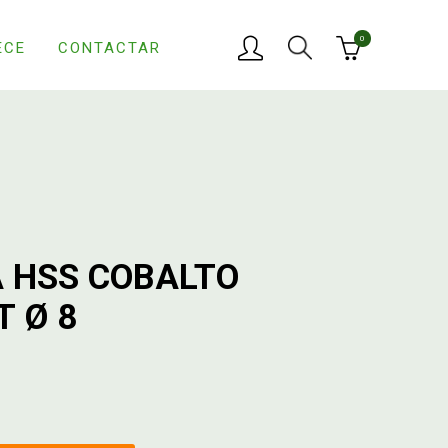
0
ECE
CONTACTAR
 HSS COBALTO
T Ø 8