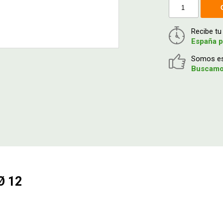
Recibe t
España p
Somos esp
Buscamos
Ø 12