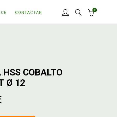
0
ECE
CONTACTAR
 HSS COBALTO
T Ø 12
€