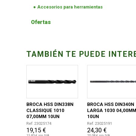
Accesorios para herramientas
Ofertas
TAMBIÉN TE PUEDE INTER
BROCA HSS DIN338N
BROCA HSS DIN340N
CLASSIQUE 1010
LARGA 1030 04,00M
07,00MM 10UN
10UN
Ref. 23025174
Ref. 23025191
19,15 €
24,30 €
15,83 € sin IVA
20,08 € sin IVA