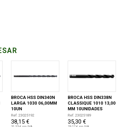
ESAR
BROCA HSS DIN340N
BROCA HSS DIN338N
M
LARGA 1030 06,00MM
CLASSIQUE 1010 13,00
10UN
MM 10UNIDADES
Ref. 23025192
Ref. 23025189
38,15 €
35,30 €
31,53 € sin IVA
29,17 € sin IVA