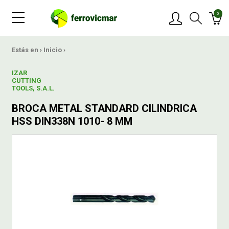
0
PRODUCTOS
Estás en ›
Inicio
›
IZAR
MARCAS
CUTTING
TOOLS, S.A.L.
BROCA METAL STANDARD CILINDRICA
OFERTAS
HSS DIN338N 1010- 8 MM
NOVEDADES
BLOG
CONTACTAR