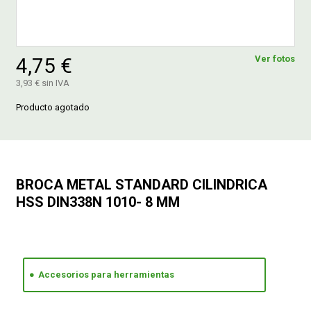
FERROVICMAR
4,75 €
Ver fotos
3,93 € sin IVA
DESPIECE
Producto agotado
CATÁLOGOS
GUÍAS
BROCA METAL STANDARD CILINDRICA
HSS DIN338N 1010- 8 MM
ENVÍOS
DEVOLUCIONES
Accesorios para herramientas
FORMAS DE PAGO