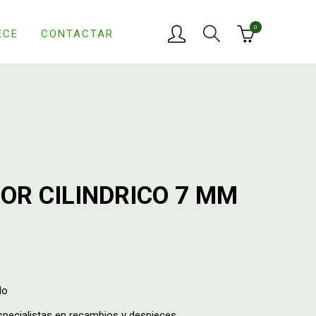
0
ECE
CONTACTAR
OR CILINDRICO 7 MM
do
ecialistas en recambios y despieces.