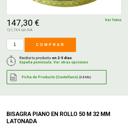
FERROVICMAR
147,30 €
Ver fotos
121,74 € sin IVA
DESPIECE
COMPRAR
CATÁLOGOS
Recibe tu producto
en 2-5 días
.
España península. Ver otras opciones
GUÍAS
Ficha de Producto (Castellano)
(0.8 Mb)
ENVÍOS
DEVOLUCIONES
BISAGRA PIANO EN ROLLO 50 M 32 MM
LATONADA
FORMAS DE PAGO