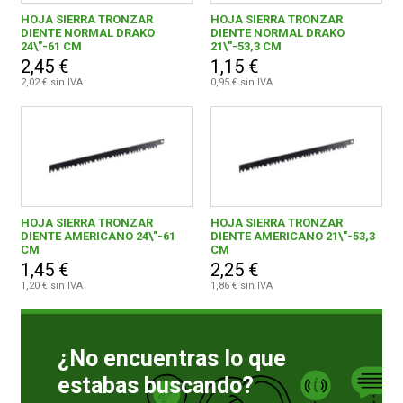
HOJA SIERRA TRONZAR
HOJA SIERRA TRONZAR
DIENTE NORMAL DRAKO
DIENTE NORMAL DRAKO
1,00 € - 1,99 €
2
24\"-61 CM
21\"-53,3 CM
FERROVICMAR
2,45 €
1,15 €
2,00 € y superior
2
2,02 € sin IVA
0,95 € sin IVA
DESPIECE
CATÁLOGOS
BILBAINA DE HERRAMIENTAS, S.A.L.
4
HOJA SIERRA TRONZAR
HOJA SIERRA TRONZAR
GUÍAS
DIENTE AMERICANO 24\"-61
DIENTE AMERICANO 21\"-53,3
CM
CM
1,45 €
2,25 €
ENVÍOS
1,20 € sin IVA
1,86 € sin IVA
DEVOLUCIONES
¿No encuentras lo que
estabas buscando?
FORMAS DE PAGO