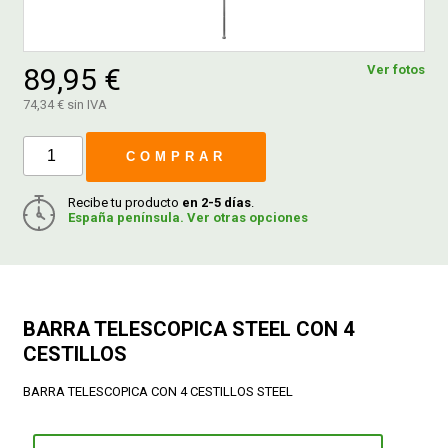
FERROVICMAR
89,95 €
Ver fotos
74,34 € sin IVA
DESPIECE
COMPRAR
CATÁLOGOS
Recibe tu producto
en 2-5 días
.
España península. Ver otras opciones
GUÍAS
ENVÍOS
BARRA TELESCOPICA STEEL CON 4
CESTILLOS
DEVOLUCIONES
BARRA TELESCOPICA CON 4 CESTILLOS STEEL
FORMAS DE PAGO