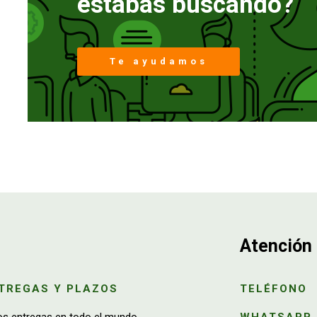
estabas buscando?
Te ayudamos
Atención 
TREGAS Y PLAZOS
TELÉFONO
os entregas en todo el mundo
WHATSAPP