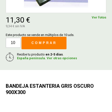
FERROVICMAR
11,30 €
Ver fotos
9,34 € sin IVA
DESPIECE
Este producto se vende en múltiplos de 10 uds.
COMPRAR
CATÁLOGOS
Recibe tu producto
en 2-5 días
.
España península. Ver otras opciones
GUÍAS
ENVÍOS
BANDEJA ESTANTERIA GRIS OSCURO
900X300
DEVOLUCIONES
FORMAS DE PAGO