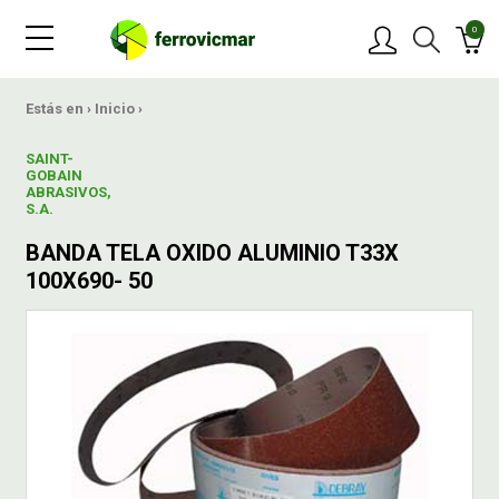
0
PRODUCTOS
Estás en ›
Inicio
›
SAINT-
MARCAS
GOBAIN
ABRASIVOS,
S.A.
OFERTAS
BANDA TELA OXIDO ALUMINIO T33X
100X690- 50
NOVEDADES
BLOG
CONTACTAR