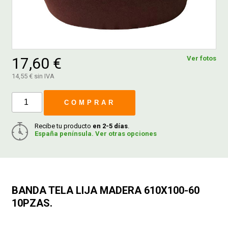
FERROVICMAR
17,60 €
Ver fotos
DESPIECE
14,55 € sin IVA
CATÁLOGOS
COMPRAR
Recibe tu producto
en 2-5 días
.
GUÍAS
España península. Ver otras opciones
ENVÍOS
BANDA TELA LIJA MADERA 610X100-60
DEVOLUCIONES
10PZAS.
FORMAS DE PAGO