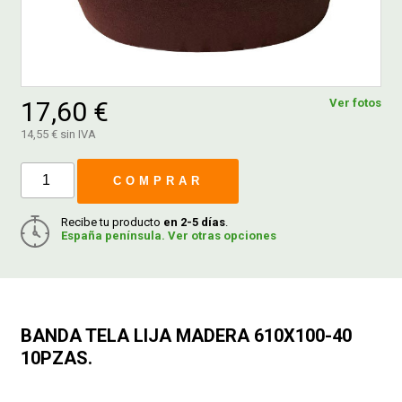
FERROVICMAR
17,60 €
Ver fotos
DESPIECE
14,55 € sin IVA
CATÁLOGOS
COMPRAR
Recibe tu producto
en 2-5 días
.
GUÍAS
España península. Ver otras opciones
ENVÍOS
BANDA TELA LIJA MADERA 610X100-40
DEVOLUCIONES
10PZAS.
FORMAS DE PAGO