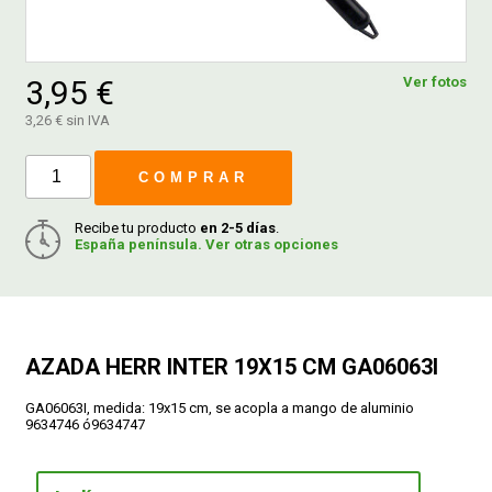
FERROVICMAR
3,95 €
Ver fotos
3,26 € sin IVA
DESPIECE
COMPRAR
CATÁLOGOS
Recibe tu producto
en 2-5 días
.
España península. Ver otras opciones
GUÍAS
ENVÍOS
AZADA HERR INTER 19X15 CM GA06063I
GA06063I, medida: 19x15 cm, se acopla a mango de aluminio
DEVOLUCIONES
9634746 ó9634747
FORMAS DE PAGO