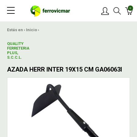
0
PRODUCTOS
Estás en ›
Inicio
›
QUALITY
MARCAS
FERRETERIA
PLUS,
S.C.C.L.
OFERTAS
AZADA HERR INTER 19X15 CM GA06063I
NOVEDADES
BLOG
CONTACTAR