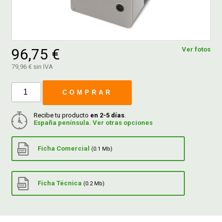
FERROVICMAR
96,75 €
Ver fotos
DESPIECE
79,96 € sin IVA
COMPRAR
CATÁLOGOS
Recibe tu producto
en 2-5 días
.
España península. Ver otras opciones
GUÍAS
Ficha Comercial
(0.1 Mb)
ENVÍOS
Ficha Técnica
(0.2 Mb)
DEVOLUCIONES
FORMAS DE PAGO