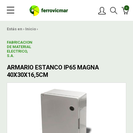
0
PRODUCTOS
Estás en ›
Inicio
›
FABRICACION
MARCAS
DE MATERIAL
ELECTRICO,
S.A.
OFERTAS
ARMARIO ESTANCO IP65 MAGNA
40X30X16,5CM
NOVEDADES
BLOG
CONTACTAR