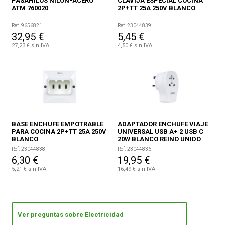
PASAHILOS NILON-ACERO
CLAVIJA ESPECIAL COCINA
ATM 760020
2P+TT 25A 250V BLANCO
Ref. 9656821
Ref. 23044839
32,95 €
5,45 €
27,23 € sin IVA
4,50 € sin IVA
BASE ENCHUFE EMPOTRABLE
ADAPTADOR ENCHUFE VIAJE
PARA COCINA 2P+TT 25A 250V
UNIVERSAL USB A+ 2 USB C
BLANCO
20W BLANCO REINO UNIDO
Ref. 23044838
Ref. 23044836
6,30 €
19,95 €
5,21 € sin IVA
16,49 € sin IVA
Ver preguntas sobre Electricidad