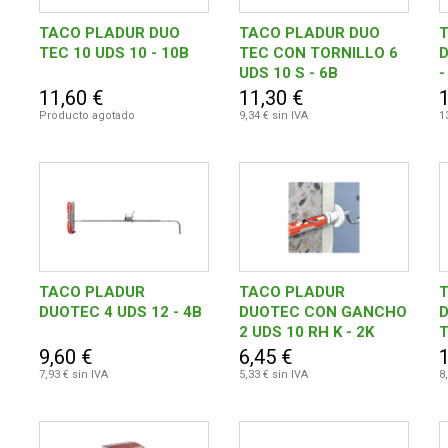
TACO PLADUR DUO
TACO PLADUR DUO
TEC 10 UDS 10 - 10B
TEC CON TORNILLO 6
D
UDS 10 S - 6B
-
11,60 €
11,30 €
Producto agotado
9,34 € sin IVA
1
TACO PLADUR
TACO PLADUR
DUOTEC 4 UDS 12 - 4B
DUOTEC CON GANCHO
2 UDS 10 RH K - 2K
T
P
9,60 €
6,45 €
7,93 € sin IVA
5,33 € sin IVA
8