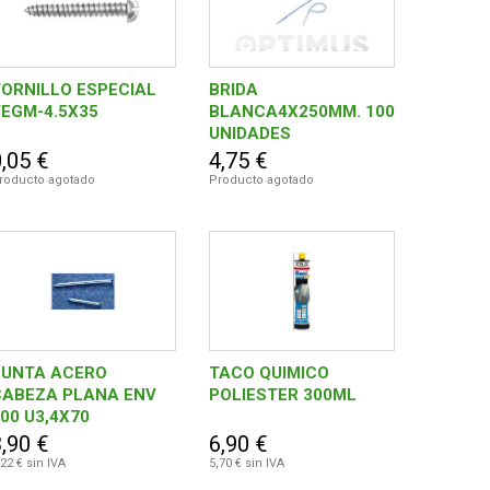
ORNILLO ESPECIAL
BRIDA
EGM-4.5X35
BLANCA4X250MM. 100
UNIDADES
,05 €
4,75 €
roducto agotado
Producto agotado
PUNTA ACERO
TACO QUIMICO
CABEZA PLANA ENV
POLIESTER 300ML
00 U3,4X70
,90 €
6,90 €
,22 € sin IVA
5,70 € sin IVA