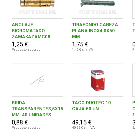
ANCLAJE
TIRAFONDO CABEZA
T
BICROMATADO
PLANA INOX4,0X50
T
ZAMAKAZAMC08
MM
1,25 €
1,75 €
0
Producto agotado
1,45 € sin IVA
P
BRIDA
TACO DUOTEC 10
TRANSPARENTE3,5X150
CAJA 50 UN
MM. 40 UNIDADES
1
0,88 €
49,15 €
3
Producto agotado
40,62 € sin IVA
3