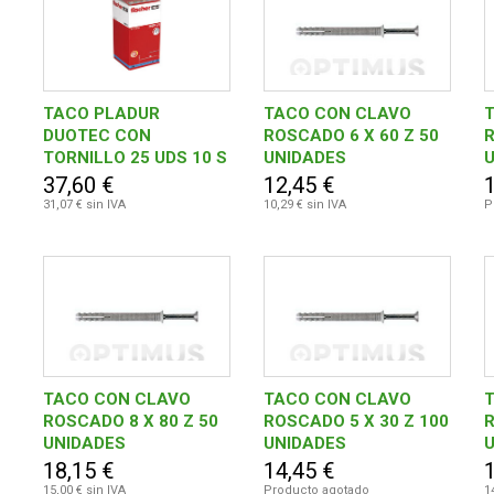
TACO PLADUR
TACO CON CLAVO
DUOTEC CON
ROSCADO 6 X 60 Z 50
R
TORNILLO 25 UDS 10 S
UNIDADES
- 25C
37,60 €
12,45 €
31,07 € sin IVA
10,29 € sin IVA
P
TACO CON CLAVO
TACO CON CLAVO
ROSCADO 8 X 80 Z 50
ROSCADO 5 X 30 Z 100
R
UNIDADES
UNIDADES
18,15 €
14,45 €
15,00 € sin IVA
Producto agotado
1