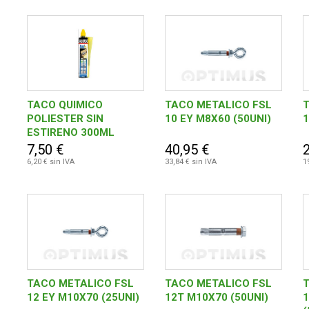
TACO QUIMICO
TACO METALICO FSL
POLIESTER SIN
10 EY M8X60 (50UNI)
1
ESTIRENO 300ML
7,50 €
40,95 €
6,20 € sin IVA
33,84 € sin IVA
1
TACO METALICO FSL
TACO METALICO FSL
12 EY M10X70 (25UNI)
12T M10X70 (50UNI)
1