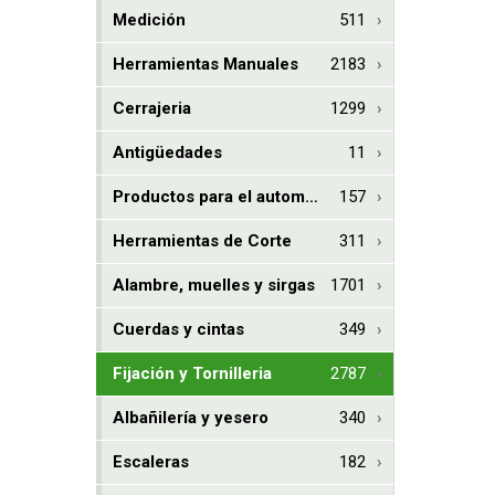
Medición
511
Herramientas Manuales
2183
Cerrajeria
1299
Antigüedades
11
Productos para el automovil
157
Herramientas de Corte
311
Alambre, muelles y sirgas
1701
Cuerdas y cintas
349
Fijación y Tornilleria
2787
Albañilería y yesero
340
Escaleras
182