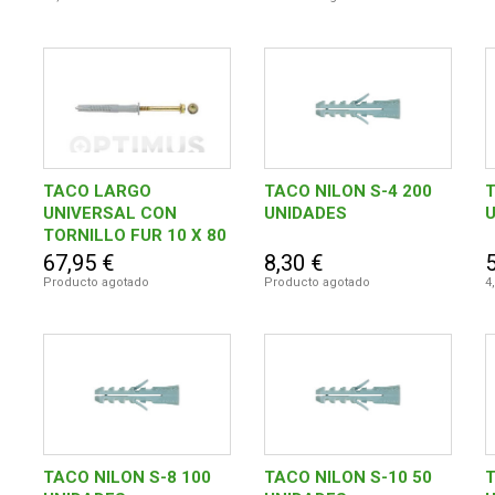
TACO LARGO
TACO NILON S-4 200
T
UNIVERSAL CON
UNIDADES
TORNILLO FUR 10 X 80
SS 50 UNIDADES
67,95 €
8,30 €
5
Producto agotado
Producto agotado
4
TACO NILON S-8 100
TACO NILON S-10 50
T