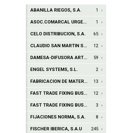
ABANILLA RIEGOS, S.A.
1
ASOC.COMARCAL URGELL D'AJUDA AL MINUSV.
1
CELO DISTRIBUCION, S.A.
65
CLAUDIO SAN MARTIN S.A.
12
DAMESA-DIFUSORA ARTICULOS MECAN.ESP,S.A.
59
ENGEL SYSTEMS, S.L.
2
FABRICACION DE MATERIAL ELECTRICO, S.A.
13
FAST TRADE FIXING BUSINESS IBÃ‰RICA, S.A.U.
12
FAST TRADE FIXING BUSINESS IBÉRICA, S.A.U.
3
FIJACIONES NORMA, S.A.
8
FISCHER IBERICA, S.A.U
245