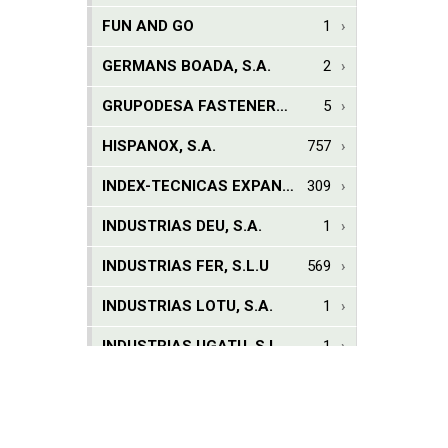
FUN AND GO
1
GERMANS BOADA, S.A.
2
GRUPODESA FASTENERS, S.A.U.
5
HISPANOX, S.A.
757
INDEX-TECNICAS EXPANSIVAS, S.L.
309
INDUSTRIAS DEU, S.A.
1
INDUSTRIAS FER, S.L.U
569
INDUSTRIAS LOTU, S.A.
1
INDUSTRIAS UGATU, S.L.
1
J. JOSE VERGES, S.A.
1
J.J. COMERCIAL BARCELONESA, S.L.
2