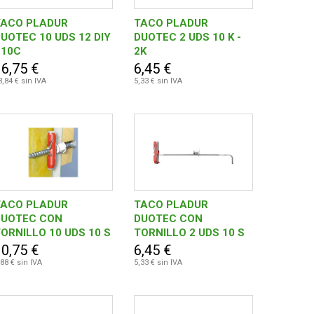
TACO PLADUR
TACO PLADUR
UOTEC 10 UDS 12 DIY
DUOTEC 2 UDS 10 K -
 10C
2K
16,75 €
6,45 €
3,84 € sin IVA
5,33 € sin IVA
TACO PLADUR
TACO PLADUR
DUOTEC CON
DUOTEC CON
ORNILLO 10 UDS 10 S
TORNILLO 2 UDS 10 S
H DIY - 10C CABEZA
K - 2K
10,75 €
6,45 €
PALNA
,88 € sin IVA
5,33 € sin IVA