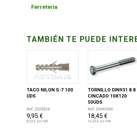
Ferreteria
TAMBIÉN TE PUEDE INTER
TACO NILON S-7 100
TORNILLO DIN931 8.8
UDS
CINCADO 10X120
50UDS
Ref. 2205334
Ref. 23045500
9,95 €
18,45 €
8,22 € sin IVA
15,25 € sin IVA