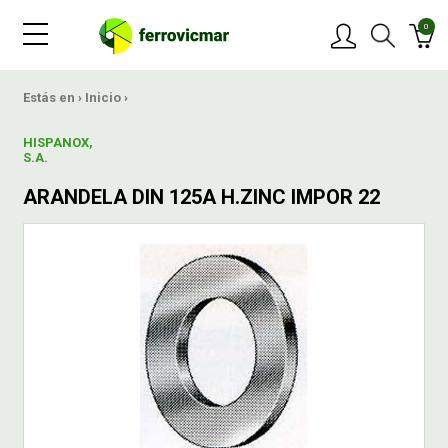
0
PRODUCTOS
Estás en ›
Inicio
›
HISPANOX,
MARCAS
S.A.
ARANDELA DIN 125A H.ZINC IMPOR 22
OFERTAS
NOVEDADES
BLOG
CONTACTAR