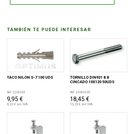
CONDICIONES
TAMBIÉN TE PUEDE INTERESAR
TACO NILON S-7 100 UDS
TORNILLO DIN931 8.8
CINCADO 10X120 50UDS
Ref. 2205334
Ref. 23045500
9,95 €
18,45 €
8,22 € sin IVA
15,25 € sin IVA