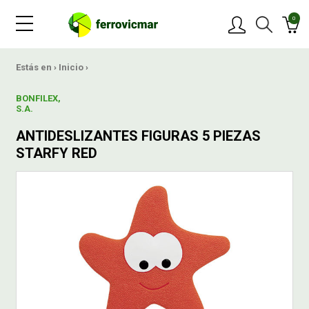
0
PRODUCTOS
Estás en ›
Inicio
›
BONFILEX,
MARCAS
S.A.
ANTIDESLIZANTES FIGURAS 5 PIEZAS
OFERTAS
STARFY RED
NOVEDADES
BLOG
CONTACTAR