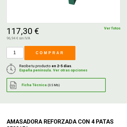
FERROVICMAR
117,30 €
Ver fotos
DESPIECE
96,94 € sin IVA
COMPRAR
CATÁLOGOS
Recibe tu producto
en 2-5 días
.
España península. Ver otras opciones
GUÍAS
Ficha Técnica
(0.5 Mb)
ENVÍOS
DEVOLUCIONES
AMASADORA REFORZADA CON 4 PATAS
FORMAS DE PAGO