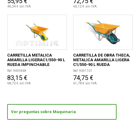
55,95 €
72,75 €
46,24 € sin IVA
60,12 € sin IVA
CARRETILLA METALICA
CARRETILLA DE OBRA THECA,
AMARILLA LIGERAC1/550-90 L
METALICA AMARILLA LIGERA
RUEDA IMPINCHABLE
C1/550-90 L RUEDA
NEUMATICA
Ref. 9693448
Ref. 9691101
83,15 €
74,75 €
68,72 € sin IVA
61,78 € sin IVA
Ver preguntas sobre Maquinaria