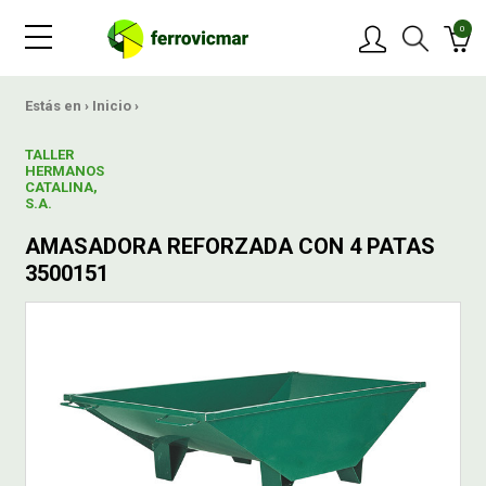
0
PRODUCTOS
Estás en ›
Inicio
›
TALLER
MARCAS
HERMANOS
CATALINA,
S.A.
OFERTAS
AMASADORA REFORZADA CON 4 PATAS
3500151
NOVEDADES
BLOG
CONTACTAR