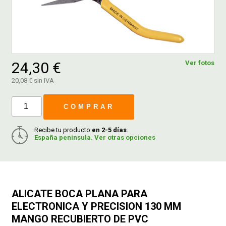
FERROVICMAR
24,30 €
Ver fotos
DESPIECE
20,08 € sin IVA
CATÁLOGOS
COMPRAR
GUÍAS
Recibe tu producto
en 2-5 días
.
España península. Ver otras opciones
ENVÍOS
DEVOLUCIONES
ALICATE BOCA PLANA PARA
ELECTRONICA Y PRECISION 130 MM
MANGO RECUBIERTO DE PVC
FORMAS DE PAGO