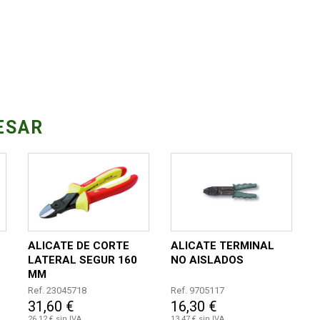
ESAR
ALICATE DE CORTE
ALICATE TERMINAL
LATERAL SEGUR 160
NO AISLADOS
MM
Ref. 23045718
Ref. 9705117
31,60 €
16,30 €
26,12 € sin IVA
13,47 € sin IVA