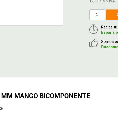
12,36 € sin IVA
Recibe t
España p
Somos esp
Buscamos
80 MM MANGO BICOMPONENTE
te