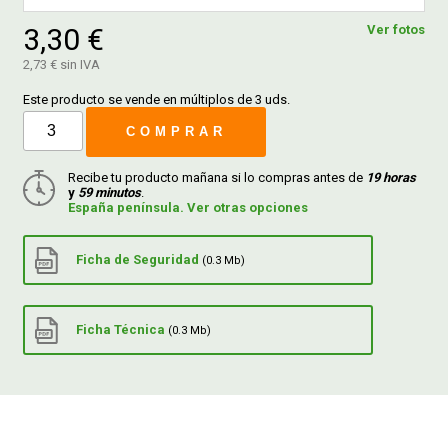
3,30 €
Ver fotos
FERROVICMAR
2,73 € sin IVA
Este producto se vende en múltiplos de 3 uds.
COMPRAR
DESPIECE
Recibe tu producto mañana si lo compras antes de
19 horas
y
59 minutos
.
CATÁLOGOS
España península. Ver otras opciones
GUÍAS
Ficha de Seguridad
(0.3 Mb)
ENVÍOS
Ficha Técnica
(0.3 Mb)
DEVOLUCIONES
FORMAS DE PAGO