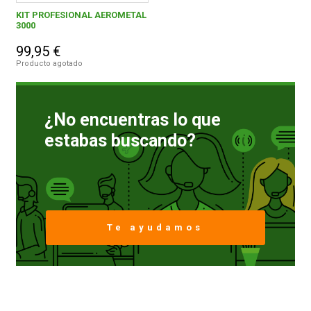
KIT PROFESIONAL AEROMETAL
3000
90,00 € y superior
1
FERROVICMAR
99,95 €
Producto agotado
DESPIECE
AEROMETAL, S.A.
1
¿No encuentras lo que
CATÁLOGOS
estabas buscando?
GUÍAS
ENVÍOS
Te ayudamos
DEVOLUCIONES
FORMAS DE PAGO